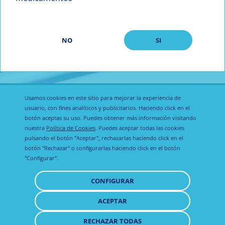
NO
SI
Usamos cookies en este sitio para mejorar la experiencia de
usuario, con fines analíticos y publicitarios. Haciendo click en el
botón aceptas su uso. Puedes obtener más información visitando
nuestra
Política de Cookies
. Puedes aceptar todas las cookies
Política de
pulsando el botón "Aceptar", rechazarlas haciendo click en el
Calier Global
Aviso legal
privacidad
botón "Rechazar" o configurarlas haciendo click en el botón
"Configurar".
Política de
CONFIGURAR
cookies
ACEPTAR
RETIRAR
CONSENTIMIENTO
RECHAZAR TODAS
© 2021 Todos los derechos reservados