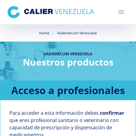
Pasar
al
contenido
principal
Sobrescribir
Home
Vademécum Venezuela
enlaces
de
VADEMÉCUM VENEZUELA
Nuestros productos
ayuda
a
la
Acceso a profesionales
navegación
Para acceder a esta información debes
confirmar
que eres profesional sanitario o veterinario con
capacidad de prescripción y dispensación de
medicamentos