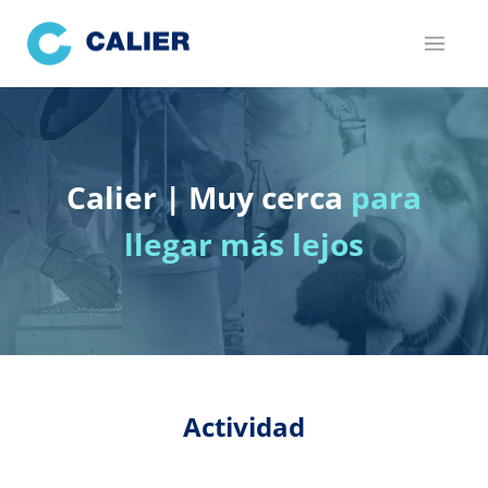
Pasar
al
contenido
principal
Calier | Muy cerca
para
llegar más lejos
Actividad