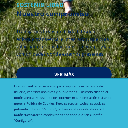
SOSTENIBILIDAD
Nuestro compromiso
Trabajamos la sostenibilidad desde un 
enfoque transversal e integrador, que crea 
valor para la sociedad, nuestro equipo y las 
comunidades donde estamos presentes.
VER MÁS
Usamos cookies en este sitio para mejorar la experiencia de
usuario, con fines analíticos y publicitarios. Haciendo click en el
botón aceptas su uso. Puedes obtener más información visitando
nuestra
Política de Cookies
. Puedes aceptar todas las cookies
pulsando el botón "Aceptar", rechazarlas haciendo click en el
botón "Rechazar" o configurarlas haciendo click en el botón
"Configurar".
Política de
Política de