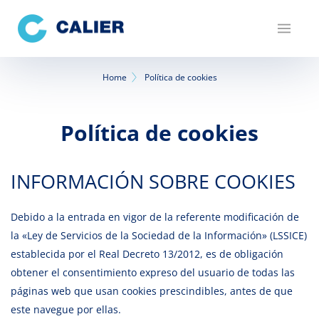
Pasar
al
contenido
principal
Sobrescribir
Home
Política de cookies
enlaces
de
Política de cookies
ayuda
a
INFORMACIÓN SOBRE COOKIES
la
Debido a la entrada en vigor de la referente modificación de
navegación
la «Ley de Servicios de la Sociedad de la Información» (LSSICE)
establecida por el Real Decreto 13/2012, es de obligación
obtener el consentimiento expreso del usuario de todas las
páginas web que usan cookies prescindibles, antes de que
este navegue por ellas.