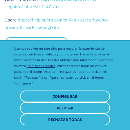
es/guide/safari/sfri11471/mac
Opera
https://help.opera.com/en/latest/security-and-
privacy/#clearBrowsingData
Usamos cookies en este sitio para mejorar la experiencia de
usuario, con fines analíticos y publicitarios. Haciendo click en el
botón aceptas su uso. Puedes obtener más información visitando
nuestra
Política de Cookies
. Puedes aceptar todas las cookies
pulsando el botón "Aceptar", rechazarlas haciendo click en el
botón "Rechazar" o configurarlas haciendo click en el botón
"Configurar".
Política de
Política de
Aviso legal
CONFIGURAR
privacidad
cookies
ACEPTAR
RETIRAR
CONSENTIMIENTO
RECHAZAR TODAS
© 2021 - 2026 Todos los derechos reservados