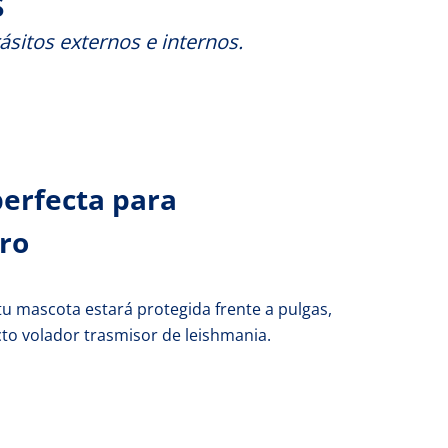
S
sitos externos e internos.
perfecta para
rro
 mascota estará protegida frente a pulgas,
cto volador trasmisor de leishmania.