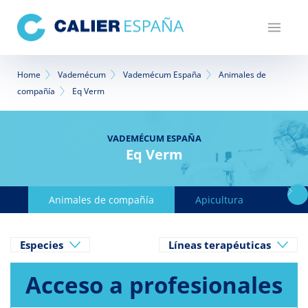
Pasar
al
contenido
principal
Sobrescribir
Home
Vademécum
Vademécum España
Animales de
compañía
Eq Verm
enlaces
de
VADEMÉCUM ESPAÑA
ayuda
Eq Verm
a
la
Animales de compañía
Apicultura
Avicu
navegación
Especies
Líneas terapéuticas
Acceso a profesionales