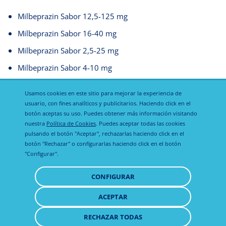
Milbeprazin Sabor 12,5-125 mg
Milbeprazin Sabor 16-40 mg
Milbeprazin Sabor 2,5-25 mg
Milbeprazin Sabor 4-10 mg
Adocam
Usamos cookies en este sitio para mejorar la experiencia de
usuario, con fines analíticos y publicitarios. Haciendo click en el
botón aceptas su uso. Puedes obtener más información visitando
nuestra
Política de Cookies
. Puedes aceptar todas las cookies
pulsando el botón "Aceptar", rechazarlas haciendo click en el
botón "Rechazar" o configurarlas haciendo click en el botón
"Configurar".
Política de
Política de
Aviso legal
CONFIGURAR
privacidad
cookies
ACEPTAR
RETIRAR
CONSENTIMIENTO
RECHAZAR TODAS
© 2021 Todos los derechos reservados