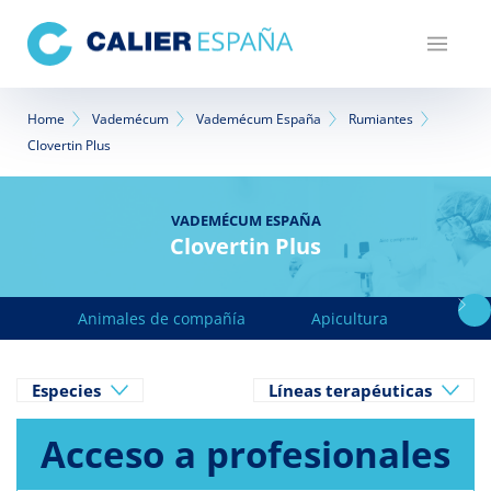
Pasar
al
contenido
principal
Sobrescribir
Home
Vademécum
Vademécum España
Rumiantes
Clovertin Plus
enlaces
de
VADEMÉCUM ESPAÑA
ayuda
Clovertin Plus
a
la
Animales de compañía
Apicultura
Avicu
navegación
Especies
Líneas terapéuticas
Acceso a profesionales