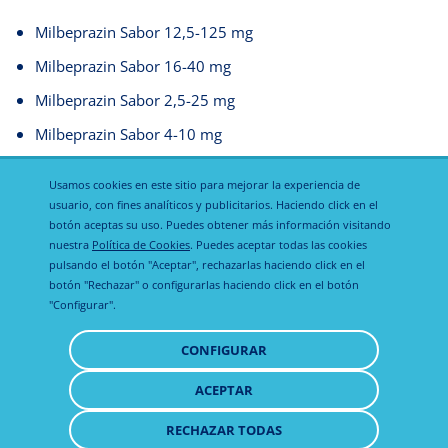
Milbeprazin Sabor 12,5-125 mg
Milbeprazin Sabor 16-40 mg
Milbeprazin Sabor 2,5-25 mg
Milbeprazin Sabor 4-10 mg
Adocam
Usamos cookies en este sitio para mejorar la experiencia de
usuario, con fines analíticos y publicitarios. Haciendo click en el
botón aceptas su uso. Puedes obtener más información visitando
nuestra
Política de Cookies
. Puedes aceptar todas las cookies
pulsando el botón "Aceptar", rechazarlas haciendo click en el
botón "Rechazar" o configurarlas haciendo click en el botón
"Configurar".
Política de
Política de
Aviso legal
CONFIGURAR
privacidad
cookies
ACEPTAR
RETIRAR
CONSENTIMIENTO
RECHAZAR TODAS
© 2021 Todos los derechos reservados