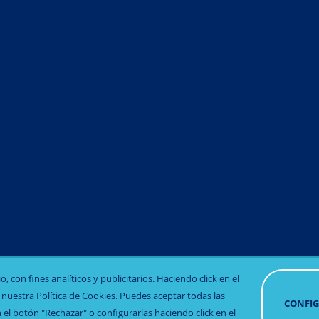
Toco-Selenio
VeteCorH
 con fines analíticos y publicitarios. Haciendo click en el
Aviso legal
Política de privacidad
Política de c
RETIRA
o nuestra
Política de Cookies
. Puedes aceptar todas las
CONSE
CONFI
 el botón "Rechazar" o configurarlas haciendo click en el