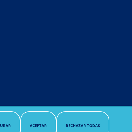
ookies
R
NTIMIENTO
GURAR
ACEPTAR
RECHAZAR TODAS