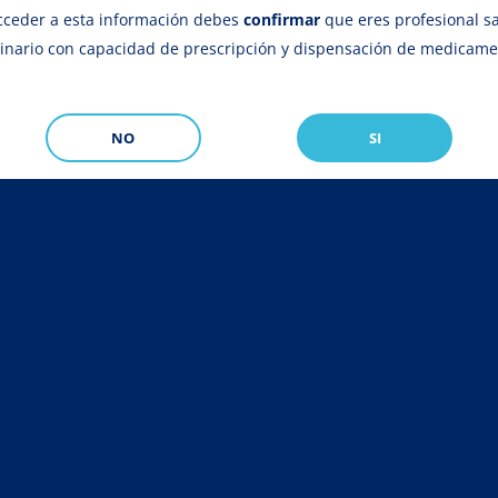
NACIONAL
INSTALACIONES
CERTIFICACIONES
VAD
cceder a esta información debes
confirmar
que eres profesional sa
rinario con capacidad de prescripción y dispensación de medicam
NO
SI
VADEMÉCUM ESPAÑA
m de medicamentos veterina
Ovino
ompañía
Apicultura
Avicultura
Porcino