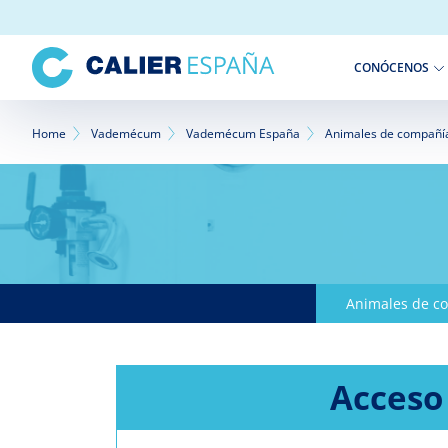
Pasar
al
contenido
CONÓCENOS
principal
Sobrescribir
Home
Vademécum
Vademécum España
Animales de compañí
enlaces
de
ayuda
a
Animales de c
la
navegación
Acceso