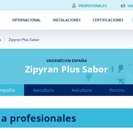
PROFESIONALES
SA
INTERNACIONAL
INSTALACIONES
CERTIFICACIONES
a
Zipyran Plus Sabor
VADEMÉCUM ESPAÑA
Zipyran Plus Sabor
ompañía
Apicultura
Avicultura
Porcino
 a profesionales