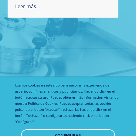
Leer más...
Usamos cookies en este sitio para mejorar la experiencia de
usuario, con fines analíticos y publicitarios. Haciendo click en el
botón aceptas su uso. Puedes obtener más información visitando
nuestra
Política de Cookies
. Puedes aceptar todas las cookies
Política de
pulsando el botón "Aceptar", rechazarlas haciendo click en el
Calier Global
Aviso legal
privacidad
botón "Rechazar" o configurarlas haciendo click en el botón
"Configurar".
Política de
CONFIGURAR