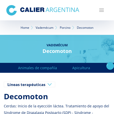
Pasar
al
contenido
principal
Sobrescribir
Home
Vademécum
Porcino
Decomoton
enlaces
de
VADEMÉCUM
Decomoton
ayuda
a
Animales de compañía
Apicultura
Avicu
la
navegación
Líneas terapéuticas
Decomoton
Cerdas: Inicio de la eyección láctea. Tratamiento de apoyo del
Síndrome de Disgalaxia Postparto (SDP) - Síndrome -