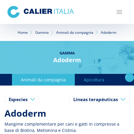
Salta
al
contenuto
principale
Briciole
Home
Gamma
Animali da compagnia
Adoderm
di
pane
GAMMA
Adoderm
Animali da compagnia
Apicoltura
Avicol
Especies
Líneas terapéuticas
Adoderm
Mangime complementare per cani e gatti in compresse a
base di Biotina, Metionina e Cistina.