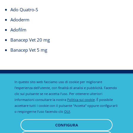
Ado Quatro-S
Adoderm
Adofilm
Banacep Vet 20 mg
Banacep Vet 5 mg
In questo sito web facciamo uso di cookie per migliorare
l'esperienza dell'utente, con finalità di analisi e pubblicità. Facendo
clic sul pulsante se ne accetta l'uso. Per ottenere ulteriori
Informativa
informazioni consultare la nostra
Politica sui cookie
. È possibile
Calier Global
Avviso legale
sulla privacy
accettare tutti i cookie con il pulsante "Accetta" oppure configurarli
o respingerne l'uso facendo clic
QUI
.
Politica sui
CONFIGURA
cookie