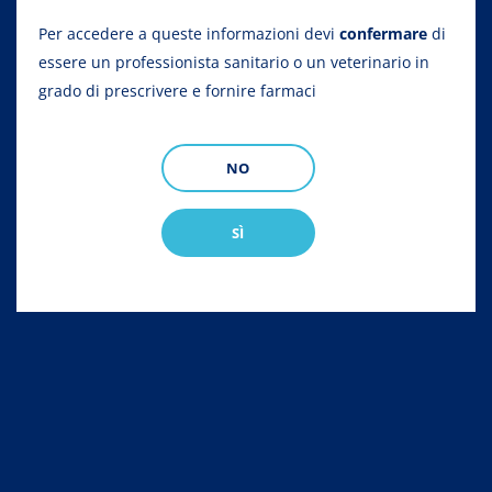
Per accedere a queste informazioni devi
confermare
di
Briciole
Home
Gamma
Apicoltura
essere un professionista sanitario o un veterinario in
di
grado di prescrivere e fornire farmaci
pane
GAMMA
Portafoglio di farmaci veterinari per
NO
Apicoltura
SÌ
Animali da compagnia
Apicoltura
Avicol
Líneas terapéuticas