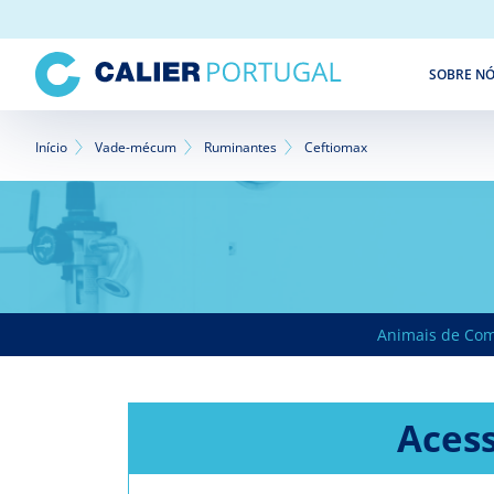
Passar
para
o
SOBRE N
conteúdo
principal
Navegação
Início
Vade-mécum
Ruminantes
Ceftiomax
estrutural
Animais de Co
Acess