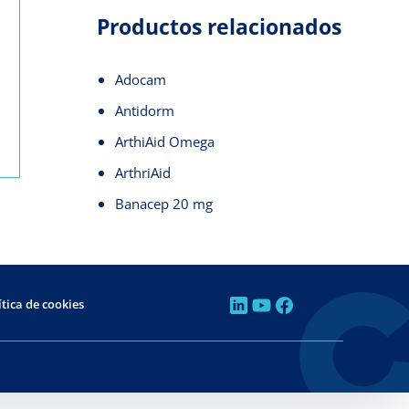
Productos relacionados
Adocam
Antidorm
ArthiAid Omega
ArthriAid
Banacep 20 mg
ítica de cookies