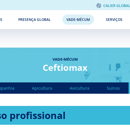
CALIER GLOBA
ÓS
PRESENÇA GLOBAL
VADE-MÉCUM
SERVIÇOS
VADE-MÉCUM
Ceftiomax
mpanhia
Apicultura
Avicultura
Suínos
o profissional