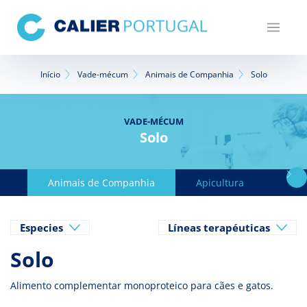
Passar
para
o
conteúdo
Navegação
principal
Início
Vade-mécum
Animais de Companhia
Solo
estrutural
VADE-MÉCUM
Solo
Animais de Companhia
Apicultura
Avic
Especies
Líneas terapéuticas
Solo
Alimento complementar monoproteico para cães e gatos.