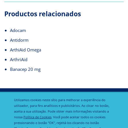
Productos relacionados
Adocam
Antidorm
ArthiAid Omega
ArthriAid
Banacep 20 mg
Utilizamos cookies neste sítio para melhorar a experiência do
utilizador, para fins analíticos e publicitários. Ao clicar no botão,
aceita a sua utilização. Pode obter mais informações visitando a
Política de
nossa
Política de Cookies
. Você pode aceitar todos os cookies
Calier Global
Aviso legal
privacidade
pressionando o botão "OK", rejeitá-los clicando no botão