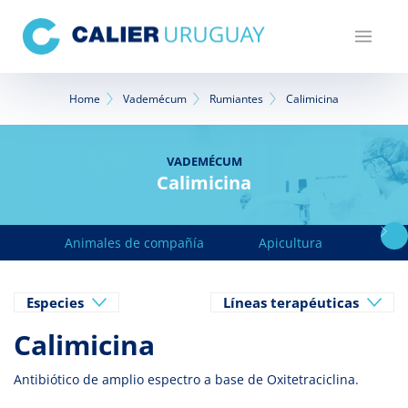
Pasar
al
contenido
principal
Sobrescribir
Home
Vademécum
Rumiantes
Calimicina
enlaces
de
VADEMÉCUM
Calimicina
ayuda
a
Animales de compañía
Apicultura
Avicu
la
navegación
Especies
Líneas terapéuticas
Calimicina
Antibiótico de amplio espectro a base de Oxitetraciclina.