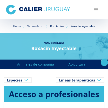
Pasar
al
contenido
principal
Sobrescribir
Home
Vademécum
Rumiantes
Roxacin Inyectable
enlaces
de
VADEMÉCUM
Roxacin Inyectable
ayuda
a
Animales de compañía
Apicultura
Avicu
la
navegación
Especies
Líneas terapéuticas
Acceso a profesionales