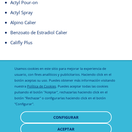
Actyl Pour-on
Actyl Spray
Alpino Calier
Benzoato de Estradiol Calier
Califly Plus
Usamos cookies en este sitio para mejorar la experiencia de
usuario, con fines analíticos y publicitarios. Haciendo click en el
botón aceptas su uso. Puedes obtener más información visitando
nuestra
Política de Cookies
. Puedes aceptar todas las cookies
Política de
pulsando el botón "Aceptar", rechazarlas haciendo click en el
Calier Global
Aviso legal
privacidad
botón "Rechazar" o configurarlas haciendo click en el botón
"Configurar".
Política de
CONFIGURAR
cookies
ACEPTAR