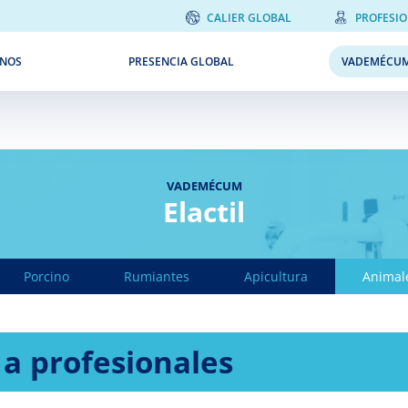
CALIER GLOBAL
PROFESI
NOS
PRESENCIA GLOBAL
VADEMÉCU
VADEMÉCUM
Elactil
Porcino
Rumiantes
Apicultura
Animal
 a profesionales