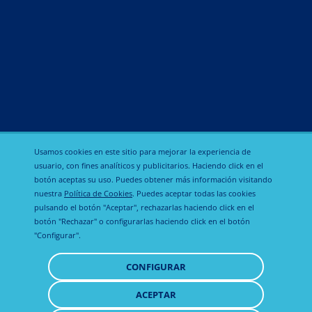
Nutricionales y aditivos alimentarios
Reguladores funcionales
Reproducción
Sedantes
Usamos cookies en este sitio para mejorar la experiencia de
usuario, con fines analíticos y publicitarios. Haciendo click en el
botón aceptas su uso. Puedes obtener más información visitando
nuestra
Política de Cookies
. Puedes aceptar todas las cookies
Política de
pulsando el botón "Aceptar", rechazarlas haciendo click en el
Calier Global
Aviso legal
privacidad
botón "Rechazar" o configurarlas haciendo click en el botón
"Configurar".
Política de
CONFIGURAR
cookies
ACEPTAR
RETIRAR