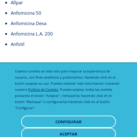
Allpar
Anfomicina 50
Anfomicina Dexa
Anfomicina L.A. 200
Anfotil
Usamos cookies en este sitio para mejorar la experiencia de
usuario, con fines analíticos y publicitarios. Haciendo click en el
botón aceptas su uso. Puedes obtener más información visitando
nuestra
Política de Cookies
. Puedes aceptar todas las cookies
Política de
pulsando el botón "Aceptar", rechazarlas haciendo click en el
Calier Global
Aviso legal
privacidad
botón "Rechazar" o configurarlas haciendo click en el botón
"Configurar".
Política de
CONFIGURAR
cookies
ACEPTAR