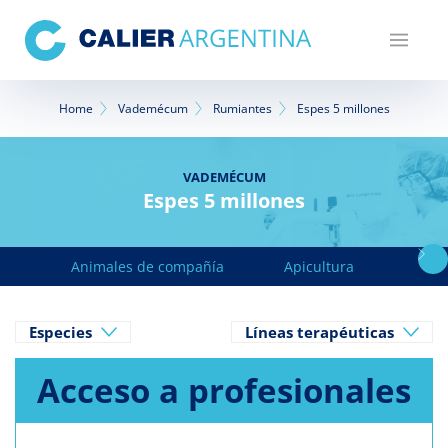
Pasar
al
contenido
principal
Sobrescribir
Home
Vademécum
Rumiantes
Espes 5 millones
enlaces
de
VADEMÉCUM
Espes 5 millones
ayuda
a
Animales de compañía
Apicultura
Avicu
la
navegación
Especies
Líneas terapéuticas
Acceso a profesionales