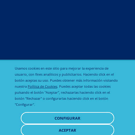
Nutricionales y aditivos alimentarios
Pinturas
Reguladores funcionales
Reproducción
Sedantes
Usamos cookies en este sitio para mejorar la experiencia de
usuario, con fines analíticos y publicitarios. Haciendo click en el
botón aceptas su uso. Puedes obtener más información visitando
nuestra
Política de Cookies
. Puedes aceptar todas las cookies
Política de
pulsando el botón "Aceptar", rechazarlas haciendo click en el
Calier Global
Aviso legal
privacidad
botón "Rechazar" o configurarlas haciendo click en el botón
"Configurar".
Política de
CONFIGURAR
cookies
ACEPTAR
RETIRAR