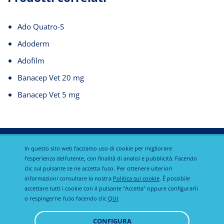
Ado Quatro-S
Adoderm
Adofilm
Banacep Vet 20 mg
Banacep Vet 5 mg
In questo sito web facciamo uso di cookie per migliorare
l'esperienza dell'utente, con finalità di analisi e pubblicità. Facendo
clic sul pulsante se ne accetta l'uso. Per ottenere ulteriori
Informativa
informazioni consultare la nostra
Politica sui cookie
. È possibile
Calier Global
Avviso legale
sulla privacy
accettare tutti i cookie con il pulsante "Accetta" oppure configurarli
o respingerne l'uso facendo clic
QUI
.
Politica sui
CONFIGURA