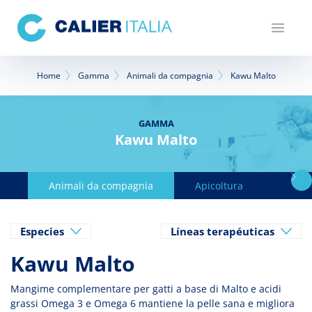
Salta
al
contenuto
principale
Briciole
Home
Gamma
Animali da compagnia
Kawu Malto
di
pane
GAMMA
Kawu Malto
Animali da compagnia
Apicoltura
Avicol
Especies
Líneas terapéuticas
Kawu Malto
Mangime complementare per gatti a base di Malto e acidi
grassi Omega 3 e Omega 6 mantiene la pelle sana e migliora