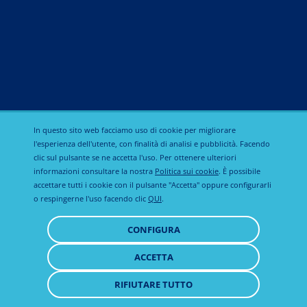
Antinfiammatorio
Antiparassitario
Riproduzione
In questo sito web facciamo uso di cookie per migliorare
l'esperienza dell'utente, con finalità di analisi e pubblicità. Facendo
clic sul pulsante se ne accetta l'uso. Per ottenere ulteriori
Informativa
informazioni consultare la nostra
Politica sui cookie
. È possibile
Calier Global
Avviso legale
sulla privacy
accettare tutti i cookie con il pulsante "Accetta" oppure configurarli
o respingerne l'uso facendo clic
QUI
.
Politica sui
CONFIGURA
cookie
ACCETTA
RITIRARE
IL
RIFIUTARE TUTTO
© 2021 Todos los derechos reservados
CONSENSO"