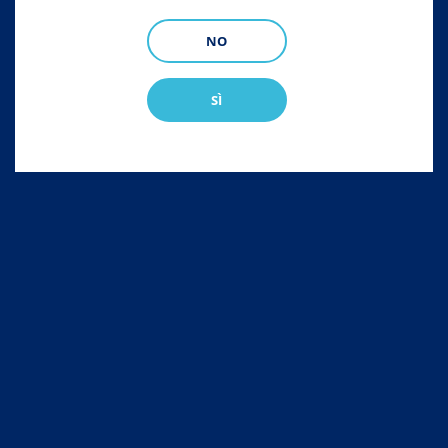
NO
SÌ
Chanectin Pour-On