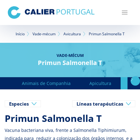
Passar
para
o
conteúdo
Navegação
principal
Início
Vade-mécum
Avicultura
Primun Salmonella T
estrutural
VADE-MÉCUM
Primun Salmonella T
Animais de Companhia
Apicultura
Avic
Especies
Líneas terapéuticas
Primun Salmonella T
Vacuna bacteriana viva, frente a Salmonella Tiphimiurum,
indicada para reduzir a colonização dos órgãos internos e a