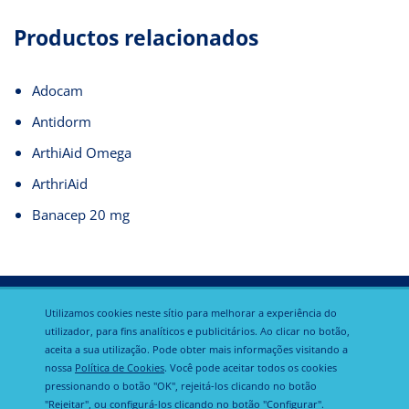
Productos relacionados
Adocam
Antidorm
ArthiAid Omega
ArthriAid
Banacep 20 mg
Utilizamos cookies neste sítio para melhorar a experiência do
utilizador, para fins analíticos e publicitários. Ao clicar no botão,
aceita a sua utilização. Pode obter mais informações visitando a
Política de
nossa
Política de Cookies
. Você pode aceitar todos os cookies
Calier Global
Aviso legal
privacidade
pressionando o botão "OK", rejeitá-los clicando no botão
"Rejeitar", ou configurá-los clicando no botão "Configurar".