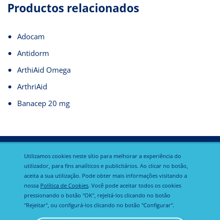
Productos relacionados
Adocam
Antidorm
ArthiAid Omega
ArthriAid
Banacep 20 mg
Utilizamos cookies neste sítio para melhorar a experiência do
utilizador, para fins analíticos e publicitários. Ao clicar no botão,
aceita a sua utilização. Pode obter mais informações visitando a
Política de
nossa
Política de Cookies
. Você pode aceitar todos os cookies
Calier Global
Aviso legal
privacidade
pressionando o botão "OK", rejeitá-los clicando no botão
"Rejeitar", ou configurá-los clicando no botão "Configurar".
Política de