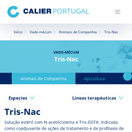
Passar
para
o
conteúdo
Navegação
principal
Início
Vade-mécum
Animais de Companhia
Tris-Nac
estrutural
VADE-MÉCUM
Tris-Nac
Animais de Companhia
Apicultura
Avic
Especies
Líneas terapéuticas
Tris-Nac
Solução estéril com N-acetilcisteína e Tris-EDTA. Indicada
como coadjuvante de ações de tratamento e de profilaxia de