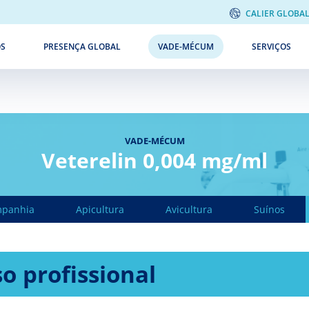
CALIER GLOBA
ÓS
PRESENÇA GLOBAL
VADE-MÉCUM
SERVIÇOS
VADE-MÉCUM
Veterelin 0,004 mg/ml
mpanhia
Apicultura
Avicultura
Suínos
o profissional