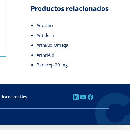
Productos relacionados
Adocam
Antidorm
ArthiAid Omega
ArthriAid
Banacep 20 mg
ítica de cookies