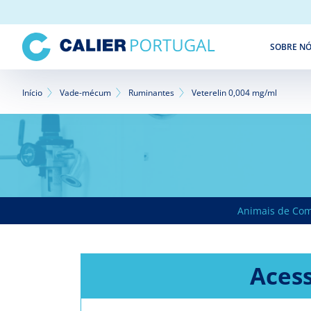
Passar
para
o
SOBRE N
conteúdo
principal
Navegação
Início
Vade-mécum
Ruminantes
Veterelin 0,004 mg/ml
estrutural
Animais de Co
Acess