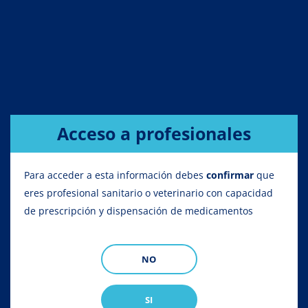
Sobrescribir
Home
Vademécum
Animales de compañía
Equino
enlaces
de
VADEMÉCUM
Vademécum de medicamentos
ayuda
Antiinflamatorios de Equino
a
Acceso a profesionales
la
Animales de compañía
Apicultura
Avicu
navegación
Para acceder a esta información debes
confirmar
que
eres profesional sanitario o veterinario con capacidad
Especies
Líneas terapéuticas
de prescripción y dispensación de medicamentos
NO
SI