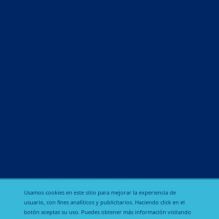
Antibióticos
Antiinflamatorios
Antiparasitarios e insecticidas
Biológicos
Desinfectantes
Nutricionales y aditivos alimentarios
Reguladores funcionales
Reproducción
Sedantes
Usamos cookies en este sitio para mejorar la experiencia de
usuario, con fines analíticos y publicitarios. Haciendo click en el
botón aceptas su uso. Puedes obtener más información visitando