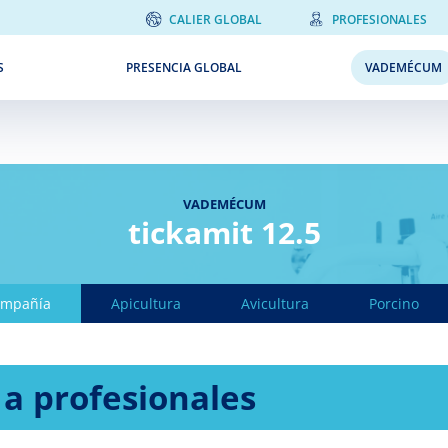
CALIER GLOBAL
PROFESIONALES
S
PRESENCIA GLOBAL
VADEMÉCUM
VADEMÉCUM
tickamit 12.5
ompañía
Apicultura
Avicultura
Porcino
 a profesionales