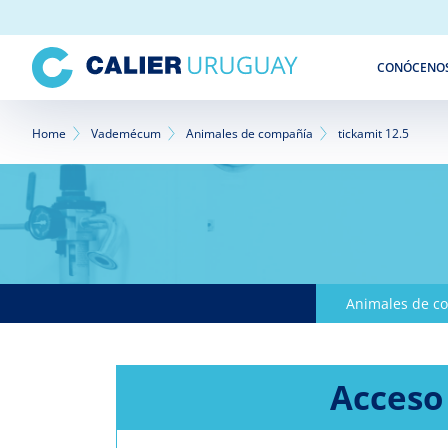
Pasar
al
contenido
CONÓCENO
principal
Sobrescribir
Home
Vademécum
Animales de compañía
tickamit 12.5
enlaces
de
ayuda
a
Animales de c
la
navegación
Acceso