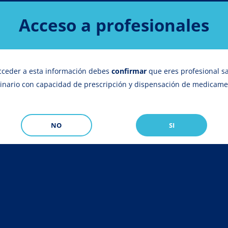
Acceso a profesionales
cceder a esta información debes
confirmar
que eres profesional sa
rinario con capacidad de prescripción y dispensación de medicam
NO
SI
CALIER GLOBAL
PROFESI