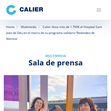
Pasar
al
contenido
principal
Sobrescribir
Home
Multimedia
Calier dona más de 1.700€ al Hospital Sant
Joan de Déu en el marco de su programa solidario ‘Redondeo de
enlaces
Nómina’
de
ayuda
MULTIMEDIA
Sala de prensa
a
la
navegación