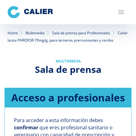
Pasar
al
contenido
principal
Sobrescribir
Home
Multimedia
Sala de prensa para Profesionales
Calier
lanza PAROFOR 70mg/g, para terneros prerrumiantes y cerdos
enlaces
de
MULTIMEDIA
ayuda
Sala de prensa
a
la
Acceso a profesionales
navegación
Para acceder a esta información debes
confirmar
que eres profesional sanitario o
veterinario con capacidad de prescripción y