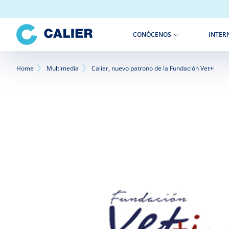
Pasar
al
contenido
INTER
CONÓCENOS
principal
Sobrescribir
Home
Multimedia
Calier, nuevo patrono de la Fundación Vet+i
enlaces
de
ayuda
a
la
navegación