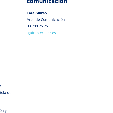
comunicación
Lara Guirao
Área de Comunicación
93 700 25 25
lguirao@calier.es
s
ñola de
ón y