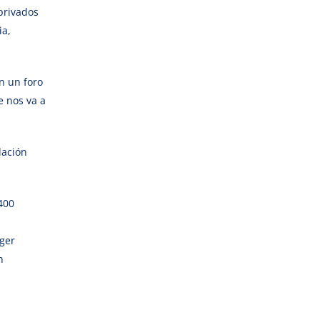
privados
ia,
en un foro
e nos va a
dación
400
nger
n