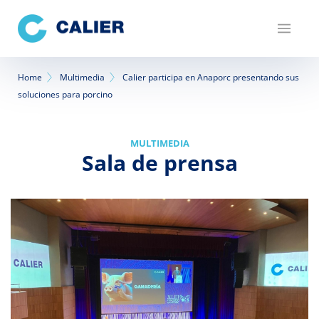
Pasar
al
contenido
principal
Sobrescribir
Home
Multimedia
Calier participa en Anaporc presentando sus
soluciones para porcino
enlaces
de
MULTIMEDIA
ayuda
Sala de prensa
a
la
navegación