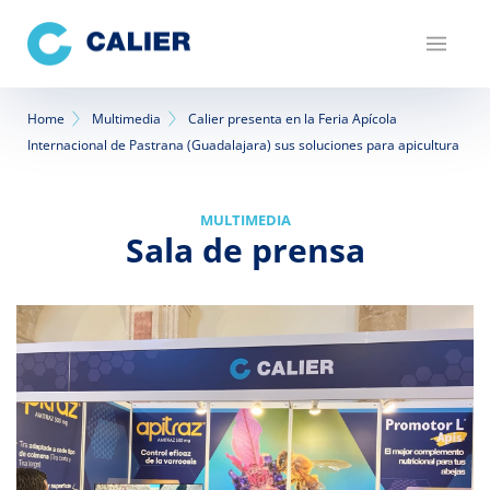
Pasar
al
contenido
principal
Sobrescribir
Home
Multimedia
Calier presenta en la Feria Apícola
Internacional de Pastrana (Guadalajara) sus soluciones para apicultura
enlaces
de
MULTIMEDIA
ayuda
Sala de prensa
a
la
navegación