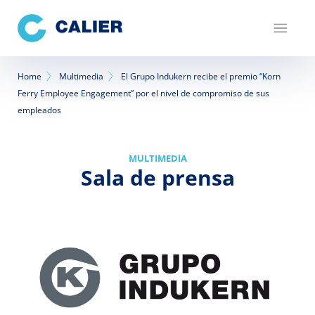
Pasar
al
contenido
principal
Sobrescribir
Home
Multimedia
El Grupo Indukern recibe el premio “Korn
Ferry Employee Engagement” por el nivel de compromiso de sus
enlaces
empleados
de
ayuda
MULTIMEDIA
Sala de prensa
a
la
navegación