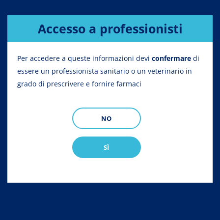
Briciole
Home
Gamma
Avicoli
Polli
Accesso a professionisti
di
pane
GAMMA
Per accedere a queste informazioni devi
confermare
di
Portafoglio di farmaci Additivi
essere un professionista sanitario o un veterinario in
nutrizionali e alimentari per Polli
grado di prescrivere e fornire farmaci
Animali da compagnia
Apicoltura
Avicol
NO
Especies
Líneas terapéuticas
SÌ