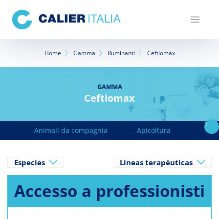
Salta
al
contenuto
principale
Briciole
Home
Gamma
Ruminanti
Ceftiomax
di
pane
GAMMA
Ceftiomax
Animali da compagnia
Apicoltura
Avicol
Especies
Líneas terapéuticas
Accesso a professionisti