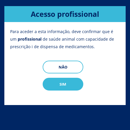
Navegação
Acesso profissional
Início
Vade-mécum
Animais de Companhia
Cães
estrutural
Para aceder a esta informação, deve confirmar que é
VADE-MÉCUM
Vade-mécum de medicamentos
um
profissional
de saúde animal com capacidade de
prescrição i de dispensa de medicamentos.
Antinflamatórios de Cães
NÃO
Animais de Companhia
Apicultura
Avic
SIM
Especies
Líneas terapéuticas