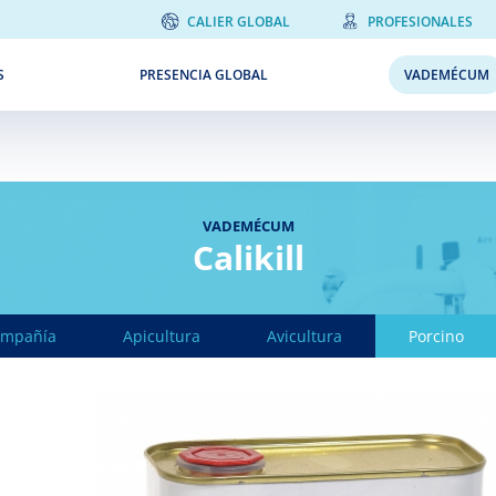
CALIER GLOBAL
PROFESIONALES
S
PRESENCIA GLOBAL
VADEMÉCUM
VADEMÉCUM
Calikill
ompañía
Apicultura
Avicultura
Porcino