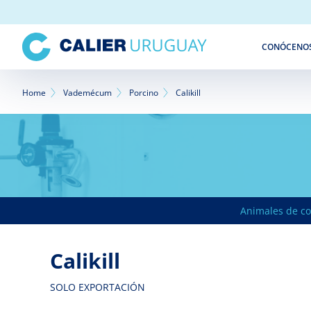
Pasar
al
contenido
CONÓCENO
principal
Sobrescribir
Home
Vademécum
Porcino
Calikill
enlaces
de
ayuda
a
Animales de c
la
navegación
Calikill
SOLO EXPORTACIÓN