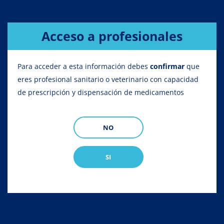
Sobrescribir
Home
Vademécum
Porcino
Acceso a profesionales
enlaces
de
VADEMÉCUM
Para acceder a esta información debes
Vademécum de medicamentos
confirmar
que
ayuda
eres profesional sanitario o veterinario con capacidad
Reproducción de Porcino
a
de prescripción y dispensación de medicamentos
la
Animales de compañía
Apicultura
Avicu
navegación
NO
Líneas terapéuticas
SI