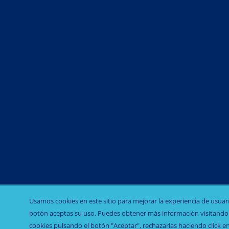
Niglumine
Usamos cookies en este sitio para mejorar la experiencia de usuario,
botón aceptas su uso. Puedes obtener más información visitand
cookies pulsando el botón "Aceptar", rechazarlas haciendo click en