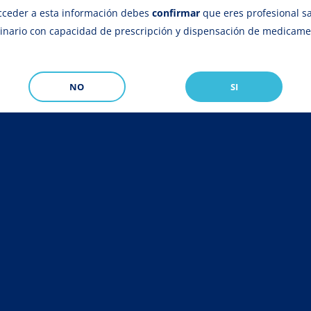
cceder a esta información debes
confirmar
que eres profesional sa
rinario con capacidad de prescripción y dispensación de medicam
NO
SI
CALIER GLOBAL
PROFESIONALES