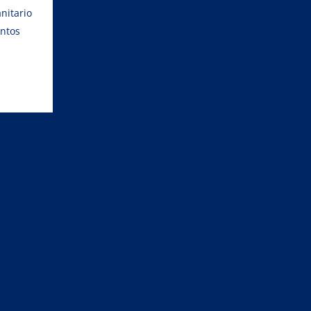
nitario
entos
BLOG
TRABAJA CON NOSOTROS