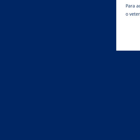
Para a
o vete