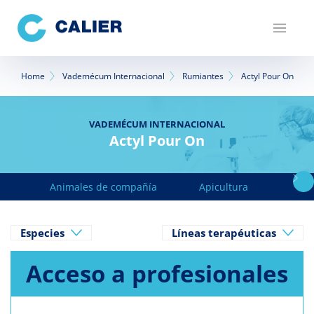
Pasar
al
contenido
principal
Sobrescribir
Home
Vademécum Internacional
Rumiantes
Actyl Pour On
enlaces
de
VADEMÉCUM INTERNACIONAL
Actyl Pour On
ayuda
a
Animales de compañía
Apicultura
Avicu
la
navegación
Especies
Líneas terapéuticas
Acceso a profesionales