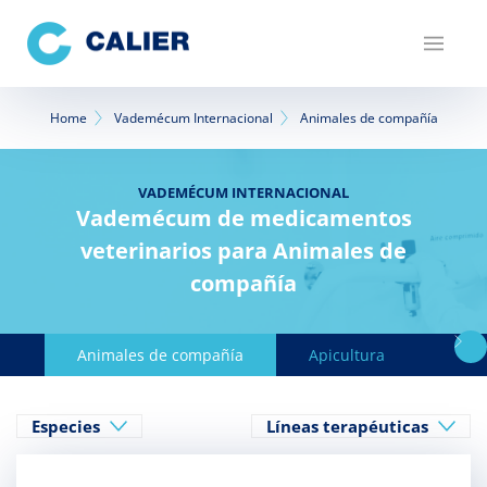
Pasar
al
contenido
principal
Sobrescribir
Home
Vademécum Internacional
Animales de compañía
enlaces
de
VADEMÉCUM INTERNACIONAL
Vademécum de medicamentos
ayuda
veterinarios para Animales de
a
compañía
la
navegación
Animales de compañía
Apicultura
Avicu
Especies
Líneas terapéuticas