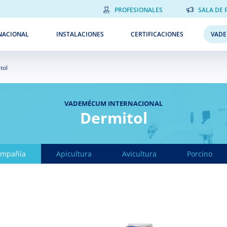
PROFESIONALES
SALA DE 
NACIONAL
INSTALACIONES
CERTIFICACIONES
VAD
tol
VADEMÉCUM INTERNACIONAL
Dermitol
ompañía
Apicultura
Avicultura
Porcino