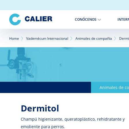
Pasar
al
contenido
INTER
CONÓCENOS
principal
Sobrescribir
Home
Vademécum Internacional
Animales de compañía
Dermi
enlaces
de
ayuda
a
Animales de c
la
navegación
Dermitol
Champú higienizante, queratoplástico, rehidratante y
emoliente para perros.