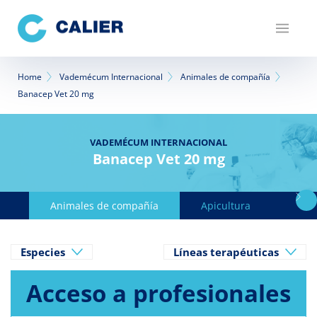
Pasar
al
contenido
principal
Sobrescribir
Home
Vademécum Internacional
Animales de compañía
Banacep Vet 20 mg
enlaces
de
VADEMÉCUM INTERNACIONAL
ayuda
Banacep Vet 20 mg
a
la
Animales de compañía
Apicultura
Avicu
navegación
Especies
Líneas terapéuticas
Acceso a profesionales