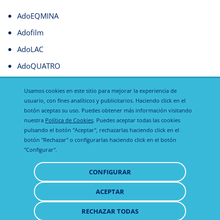
AdoEQMINA
Adofilm
AdoLAC
AdoQUATRO
Banacep Vet 20 mg
Usamos cookies en este sitio para mejorar la experiencia de
usuario, con fines analíticos y publicitarios. Haciendo click en el
botón aceptas su uso. Puedes obtener más información visitando
nuestra
Política de Cookies
. Puedes aceptar todas las cookies
pulsando el botón "Aceptar", rechazarlas haciendo click en el
botón "Rechazar" o configurarlas haciendo click en el botón
"Configurar".
Política de
Política de
Aviso legal
CONFIGURAR
privacidad
cookies
ACEPTAR
RETIRAR
CONSENTIMIENTO
RECHAZAR TODAS
© 2021 - 2026 Todos los derechos reservados