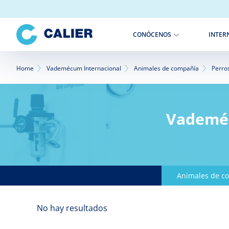
Pasar
al
contenido
INTER
CONÓCENOS
principal
Sobrescribir
Home
Vademécum Internacional
Animales de compañía
Perro
enlaces
de
Vademéc
ayuda
a
la
Animales de c
navegación
No hay resultados