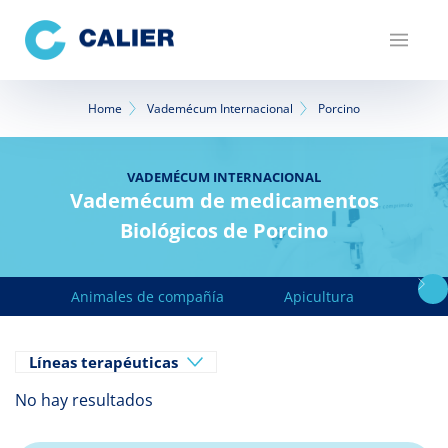
Pasar
al
contenido
principal
Sobrescribir
Home
Vademécum Internacional
Porcino
enlaces
de
VADEMÉCUM INTERNACIONAL
Vademécum de medicamentos
ayuda
Biológicos de Porcino
a
la
Animales de compañía
Apicultura
Avicu
navegación
Líneas terapéuticas
No hay resultados