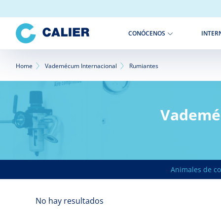
Pasar
al
contenido
INTER
CONÓCENOS
principal
Sobrescribir
Home
Vademécum Internacional
Rumiantes
enlaces
de
Vademéc
ayuda
a
la
Animales de c
navegación
No hay resultados