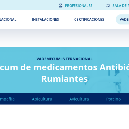
PROFESIONALES
SALA DE 
NACIONAL
INSTALACIONES
CERTIFICACIONES
VAD
VADEMÉCUM INTERNACIONAL
um de medicamentos Antibió
Rumiantes
ompañía
Apicultura
Avicultura
Porcino