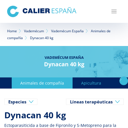
Pasar
al
contenido
principal
Sobrescribir
Home
Vademécum
Vademécum España
Animales de
compañía
Dynacan 40 kg
enlaces
de
VADEMÉCUM ESPAÑA
ayuda
Dynacan 40 kg
a
la
Animales de compañía
Apicultura
Avicu
navegación
Especies
Líneas terapéuticas
Dynacan 40 kg
Ectoparasiticida a base de Fipronilo y S-Metopreno para la