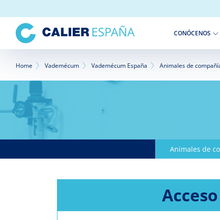
Pasar
al
contenido
CONÓCENOS
principal
Sobrescribir
Home
Vademécum
Vademécum España
Animales de compañí
enlaces
de
ayuda
a
Animales de c
la
navegación
Acceso