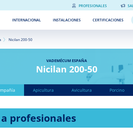
PROFESIONALES
SA
INTERNACIONAL
INSTALACIONES
CERTIFICACIONES
a
Nicilan 200-50
VADEMÉCUM ESPAÑA
Nicilan 200-50
ompañía
Apicultura
Avicultura
Porcino
 a profesionales