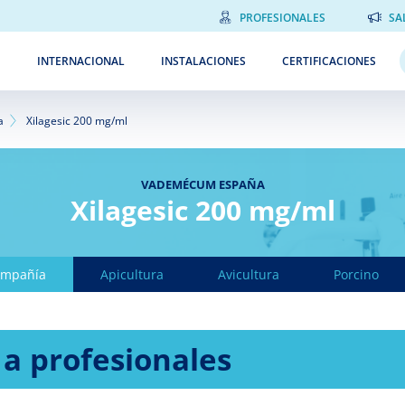
PROFESIONALES
SA
INTERNACIONAL
INSTALACIONES
CERTIFICACIONES
a
Xilagesic 200 mg/ml
VADEMÉCUM ESPAÑA
Xilagesic 200 mg/ml
ompañía
Apicultura
Avicultura
Porcino
 a profesionales