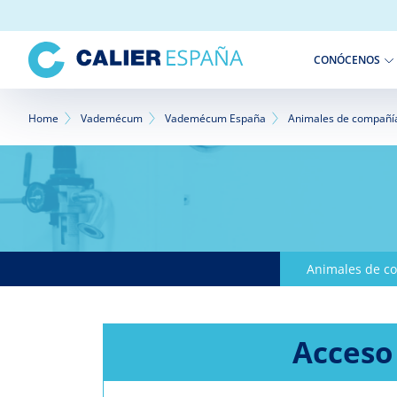
Pasar
al
contenido
CONÓCENOS
principal
Sobrescribir
Home
Vademécum
Vademécum España
Animales de compañí
enlaces
de
ayuda
a
Animales de c
la
navegación
Acceso