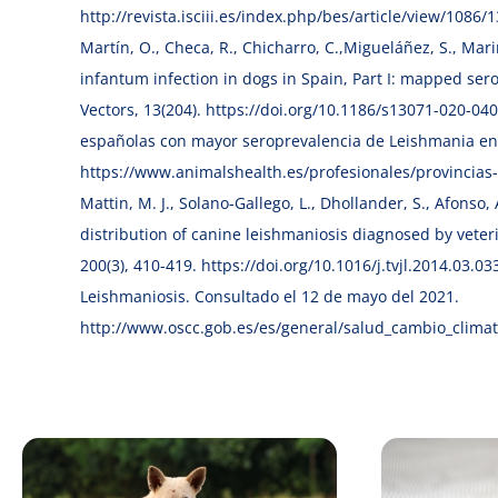
http://revista.isciii.es/index.php/bes/article/view/1086/13
Martín, O., Checa, R., Chicharro, C.,Migueláñez, S., Mari
infantum infection in dogs in Spain, Part I: mapped ser
Vectors, 13(204). https://doi.org/10.1186/s13071-020-04081
españolas con mayor seroprevalencia de Leishmania en 
https://www.animalshealth.es/profesionales/provincias
Mattin, M. J., Solano-Gallego, L., Dhollander, S., Afonso,
distribution of canine leishmaniosis diagnosed by veteri
200(3), 410-419. https://doi.org/10.1016/j.tvjl.2014.03.033
Leishmaniosis. Consultado el 12 de mayo del 2021.
http://www.oscc.gob.es/es/general/salud_cambio_clima