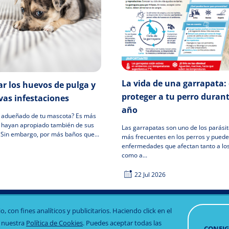
La vida de una garrapata
r los huevos de pulga y
proteger a tu perro durant
vas infestaciones
año
n adueñado de tu mascota? Es más
e hayan apropiado también de sus
Las garrapatas son uno de los parási
. Sin embargo, por más baños que...
más frecuentes en los perros y puede
enfermedades que afectan tanto a lo
como a...
22 Jul 2026
 con fines analíticos y publicitarios. Haciendo click en el
Aviso legal
Política de privacidad
Política de c
RETIRA
o nuestra
Política de Cookies
. Puedes aceptar todas las
CONSE
CONFI