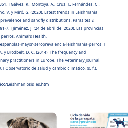
51. I Gálvez, R., Montoya, A., Cruz, I., Fernández, C.,
no, V. y Miró, G. (2020). Latest trends in Leishmania
oprevalence and sandfly distributions. Parasites &
-7. I Jiménez, J. (24 de abril del 2020). Las provincias
perros. Animal’s Health.
-espanolas-mayor-seroprevalencia-leishmania-perros. I
 A. y Brodbelt, D. C. (2014). The frequency and
nary practitioners in Europe. The Veterinary Journal,
. I Observatorio de salud y cambio climático. (s. f.).
tico/Leishmaniosis_es.htm