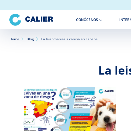
Pasar
al
contenido
INTER
CONÓCENOS
principal
Sobrescribir
Home
Blog
La leishmaniasis canina en España
enlaces
de
La le
ayuda
a
la
navegación