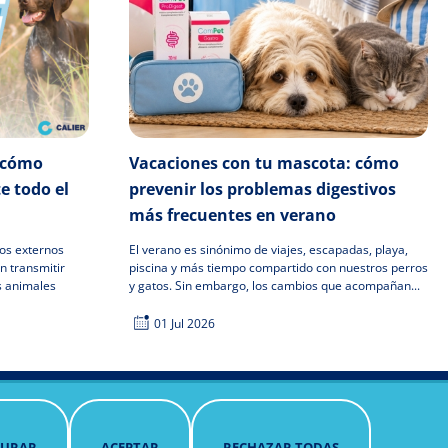
: cómo
Vacaciones con tu mascota: cómo
e todo el
prevenir los problemas digestivos
más frecuentes en verano
tos externos
El verano es sinónimo de viajes, escapadas, playa,
n transmitir
piscina y más tiempo compartido con nuestros perros
s animales
y gatos. Sin embargo, los cambios que acompañan...
01 Jul 2026
ookies
R
NTIMIENTO
GURAR
ACEPTAR
RECHAZAR TODAS