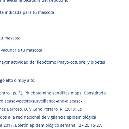
ara evitar la picadura del flebótomo
stá indicada para tu mascota
 tu mascota.
a vacunar a tu mascota.
mayor actividad del flebótomo (mayo-octubre) y pipetas
go alto o muy alto.
trol. (s. f.). Phlebotomine sandflies maps. Consultado
disease-vectors/surveillance-and-disease-
z Barroso, D. y Cano Portero, R. (2019) La
dos a la red nacional de vigilancia epidemiológica
a 2017. Boletín epidemiológico semanal, 27(2), 15-27.